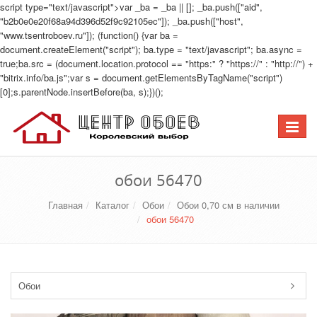
script type="text/javascript">var _ba = _ba || []; _ba.push(["aid",
"b2b0e0e20f68a94d396d52f9c92105ec"]); _ba.push(["host",
"www.tsentroboev.ru"]); (function() {var ba =
document.createElement("script"); ba.type = "text/javascript"; ba.async =
true;ba.src = (document.location.protocol == "https:" ? "https://" : "http://") +
"bitrix.info/ba.js";var s = document.getElementsByTagName("script")
[0];s.parentNode.insertBefore(ba, s);})();
Перекл
навига
обои 56470
Главная
Каталог
Обои
Обои 0,70 см в наличии
обои 56470
Обои